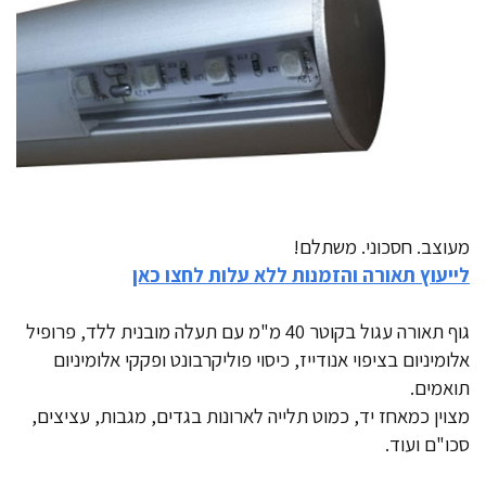
מעוצב. חסכוני. משתלם!
לייעוץ תאורה והזמנות ללא עלות לחצו כאן
גוף תאורה עגול בקוטר 40 מ"מ עם תעלה מובנית ללד, פרופיל
אלומיניום בציפוי אנודייז, כיסוי פוליקרבונט ופקקי אלומיניום
תואמים.
מצוין כמאחז יד, כמוט תלייה לארונות בגדים, מגבות, עציצים,
סכו"ם ועוד.