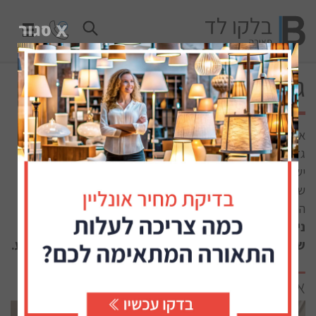
גופי תאורה מעוצבים לבית
את גופי התאורה אנו פוגשים בכל מקום. מחדרים קטנים ועד
גדולים, בפנים הבית ומחוצה לו, בחללים ציבוריים - בכל מקום
יש תאורה. אם פעם היה נהוג להניח פלורסנט מעל המשקוף כדי
ש"יהיה אור", כיום אנו יודעים שלגוון, לעוצמה ולניראות של גופי
התאורה יש השפעה ישירה על האווירה בחלל.
ניתן להתרשם מגופי התאורה מותקנים באולם התצוגה
שלנו, ברחוב היובל 4 חולון. נשמח לראותכם, חניה בשפע.
אילו גופי תאורה אתם מחפשים?