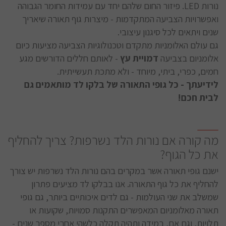
נורות LED. פיזור החום שלהם יחד עם עמידות החומר הגבוהה
ואפשרויות הצביעה המתקדמות - מיצרות גוף תאורה שיאריך
שנים ויתאים לכל סיגנון עיצובי.
גם עולם האלומניות מתקדם וטכנולוגיות הצביעה מציעות כיום
אלומניום בצביעה
דמויית עץ
- לאותם חללים הדורשים מגע
חמים, כפרי, ביתי, מיוחד - ולא מתכת תעשייתית.
לידיעתך - כל גופי התאורה של בלקו לד מותאמים גם
לבית חכם!
מה קורה אם נורות הלד נשרפות? צריך להחליף
את כל הגוף?
ישנם גופי תאורה אשר במקרים בהם נורות הלד נשרפות יש צורך
להחליף את כל גוף התאורה. אנו בבלקו לד מציעים פתרון
שמשלב את שני העולמות - גם לדים איכותיים ביותר, גם גופי
תאורה מאלומניום המאפשרים התקנות סמויות, שקועות או
תלויות, וגם אם, במידה ותהיה תקלה כלשהי אחרי מספר שנים -