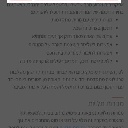
אפקטיבית וגרוע מכך שחשבון החשמל שלכם יתנפח, כאשר עם
בחירה חכמה של הנורות והמנורות תוכלו ליהנות מ:
מנורות יפות עם נורות מתקדמות
חסכון בצריכת חשמל
עם כושר הארה מאוד חזק אך נעים ומחמיא
אפשרות לשליטה בעוצמת הארה של המנורות
אפשרות לחיבור למערכת בית חכם
ללא פליטת חום, חומרים רעילים או קרינה מזיקה
לכן, הפתרון המומלץ כיום הוא לבחור בנורות לד שהן משלבות
טכנולוגיה מתקדמת יחד עם נתוני תאורה מן הטובים ביותר יחד
עם חיסכון עצום בצריכת החשמל ושמירה על איכות הסביבה.
מנורות תלויות
מנורות תלויות נמצאות בשימוש נרחב בבית, למעשה גוף
התאורה במקרה זה תלוי על חוט או מוט המחברים את גוף
התאורה אל התקרה.
מנורות תלויות
נוצרו בעבר על מנת לספק