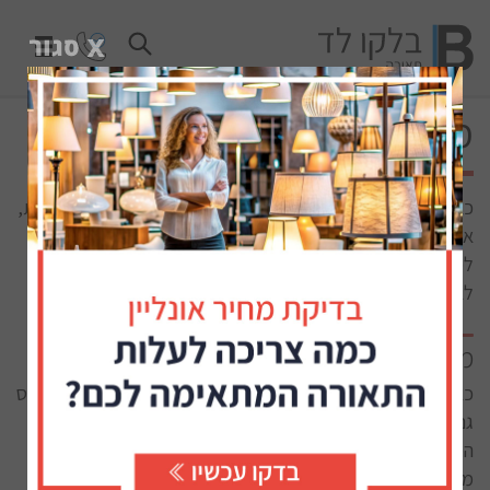
מנורות לבית
כאשר מדברים על מנורות לבית, קיים היצע עצום של אפשרויות,
איכויות שונות, עיצובים שונים, מנורות למקומות שונים בבית,
למטרות שונות, עם נורות מסוגים שונים ועוד. איך יודעים במה
לבחור? במאמר זה נציג את הסוגים השונים והמומלצים כיום.
מנורות לבית - איזה נורות כדאי לבחור?
כאשר אתם בוחרים את המנורות לביתכם, חושב לזכור ולהתייחס
גם לנורות. לנורות תפקיד חשוב מאחר ובסופו של דבר הן אלה
המספקות את אופי ההארה של המנורה. בחירה בנורה לא
מתאימה, גם אם המנורה יפה, יגרום לכך שהתאורה לא תהיה