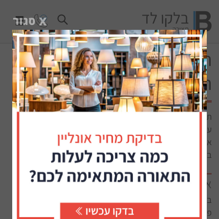
תכנון תאורה לאוכלוסייה
המבוגרת
תכנון תאורה נכון ומדויק יספק שביעות רצון, שימושיות יעילה,
עיצוב מוצלח וגם בטיחות. עבור האוכלוסייה המבוגרת קיימים
אתגרים שונים שחייבים לקחת בחשבון על מנת להבטיח את
בטיחותם ואורח חיים קל ומהנה.
אלו שינויים חלים בראייה בגיל מבוגר
בגיל מבוגר, מערכות הגוף עוברות הזדקנות הדרגתית אשר
פוגעת גם במערכות עיניים וגורמת להפרעות ראייה שונות כולל