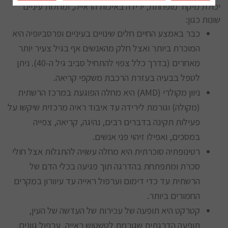
יכולת מיקוד מופחתת, ירידה באיכות הראייה, ומחלות עיניים
שונות כגון:
כבר באמצע החיים חלים שינויים בעיניים ופרסביופיה היא
המוכרת ביותר ואצל חלק מהאנשים אף בגיל צעיר יותר
מאחרים (בדרך כלל צפוי להתחיל סביב גיל ה-40). ניתן
לטפל בבעיה בעזרת הרכבת משקפי קריאה.
ניוון מקולרי (AMD) היא מחלה הפוגעת במרכז הרשתית
(מקולה) וגורמת לירידה עד איבוד ראיה מרכזית שיקשו על
פעילות תקינה בדברים רבים, נהיגה, קריאה, צפייה
במסכים, ואפילו זיהוי פני אנשים.
רטינופתיה סוכרתית היא מחלה עשויה להתגלות אצל חולי
סכרת ומתפתחת בהדרגה תוך פגיעה בכלי הדם של
הרשתית עד כדי דימום וערפול ראייה עד עיוורון במקרים
החמורים ביותר.
קטרקט היא תופעה של עכירות של העדשה של העין,
תופעה הדרגתית שגורמת לטשטוש ראייה, ערפול גוונים,