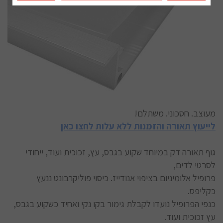
מעוצב. חסכוני. משתלם!
לייעוץ תאורה והזמנות ללא עלות לחצו כאן
גוף תאורה דק במיוחד שקוע בגבס, עץ, זכוכית ועוד, ייחודי
לסרטי לדים,
פרופיל אלומיניום בציפוי אנודייז. כיסוי פוליקרבונט ננעץ
כקליפס.
כנפי הפרופיל נועדו לקבלת גימור בקו נקי ואחיד כשקוע בגבס,
עץ זכוכית ועוד.